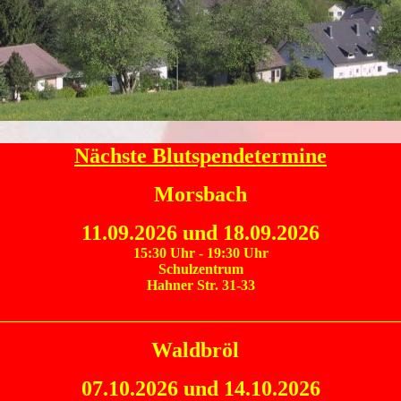
Nächste Blutspendetermine
Morsbach
11.09.2026 und 18.09.2026
15:30 Uhr - 19:30 Uhr
Schulzentrum
Hahner Str. 31-33
________________________________________________________
Waldbröl
07.10.2026
und 14.10.2026